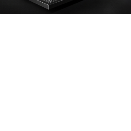
✦ Strukturiert. Mobil. Effizient.
Individuelle Messracks: Ihre
Messtechnik, perfekt organisiert
Kennen Sie das? Ihre wertvolle Messtechnik steht