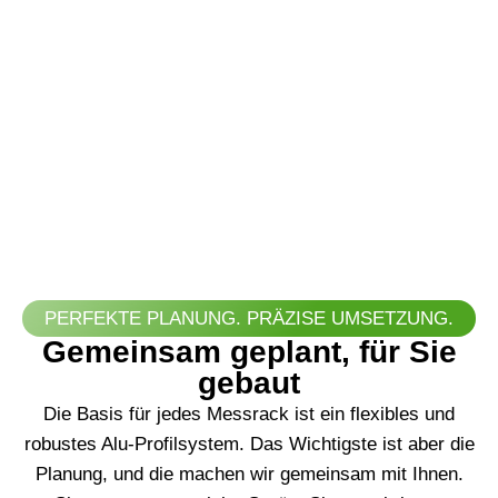
verteilt an mehreren Orten, die Verkabelung ist
unübersichtlich und für jeden neuen Einsatz muss
alles mühsam neu aufgebaut werden? Ein
individuelles Messrack von B&K Kabeltechnik löst
dieses Problem. Wir bauen Ihnen eine mobile und
aufgeräumte Zentrale für Ihr Equipment, damit Sie
sofort einsatzbereit sind.
PERFEKTE PLANUNG. PRÄZISE UMSETZUNG.
Gemeinsam geplant, für Sie
gebaut
Die Basis für jedes Messrack ist ein flexibles und
robustes Alu-Profilsystem. Das Wichtigste ist aber die
Planung, und die machen wir gemeinsam mit Ihnen.