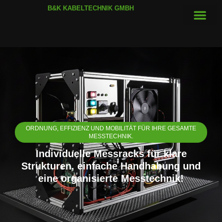
B&K KABELTECHNIK GMBH
ORDNUNG, EFFIZIENZ UND MOBILITÄT FÜR IHRE GESAMTE
MESSTECHNIK.
Individuelle Messracks für klare
Strukturen, einfache Handhabung und
eine organisierte Messtechnik!